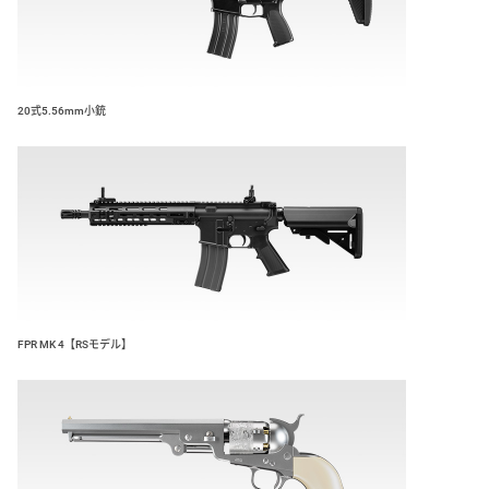
20式5.56mm小銃
FPR MK 4【RSモデル】