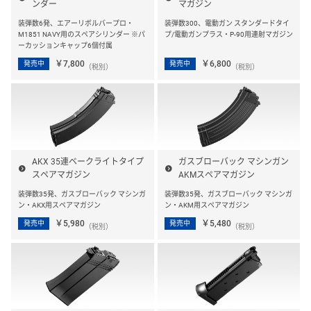
ンダー
マガジン
装弾数6発、エアーリボルバープロ・
装弾数300、電動ガン スタンダードタイ
M1851 NAVY用のスペアシリンダー ※パ
プ/電動ガンプラス・P-90用連射マガジン
ーカッションキャップ6個付属
￥7,800
￥6,800
発売中
発売中
（税別）
（税別）
AKX 35連ベークライトタイプ
ガスブローバック マシンガン
スペアマガジン
AKMスペアマガジン
装弾数35発、ガスブローバック マシンガ
装弾数35発、ガスブローバック マシンガ
ン・AKX用スペアマガジン
ン・AKM用スペアマガジン
￥5,980
￥5,480
発売中
発売中
（税別）
（税別）