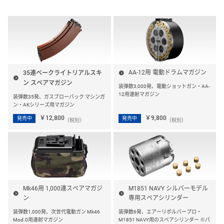
AA-12用 電動ドラムマガジン
35連ベークライトリアルスキ
ン スペアマガジン
装弾数3,000発、電動ショットガン・AA-
12用連射マガジン
装弾数35発、ガスブローバック マシンガ
ン・AKシリーズ用マガジン
￥12,800
￥9,800
発売中
発売中
（税別）
（税別）
Mk46用 1,000連スペアマガジ
M1851 NAVY シルバーモデル
ン
専用スペアシリンダー
装弾数1,000発、次世代電動ガン Mk46
装弾数6発、エアーリボルバープロ・
Mod.0用連射マガジン
M1851 NAVY用のスペアシリンダー ※パ