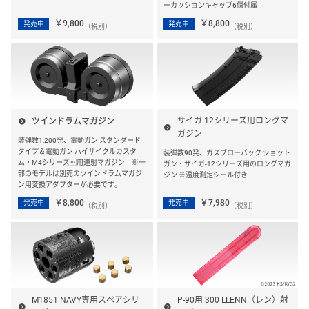
ーカッションキャップ6個付属
￥9,800
￥8,800
発売中
発売中
（税別）
（税別）
サイガ-12シリーズ用ロングマ
ツインドラムマガジン
ガジン
装弾数1,200発、電動ガン スタンダード
タイプ＆電動ガン ハイサイクルカスタ
装弾数90発、ガスブローバック ショット
ム・M4シリーズ用連射マガジン ※一
ガン・サイガ-12シリーズ用のロングマガ
部のモデルは別売のツインドラムマガジ
ジン ※温度測定シール付き
ン用変換アダプターが必要です。
￥8,800
￥7,980
発売中
発売中
（税別）
（税別）
M1851 NAVY専用スペアシリ
P-90用 300 LLENN（レン）射