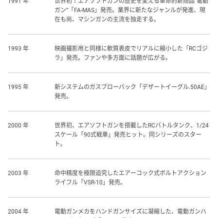
1991 年
世界初！エアソフトガンの歴史を変える革命的新商品“電動
ガン”「FA-MAS」発売。業界に新たなジャンルが発進、現
在も尚、マシンガンの主流を独走する。
1993 年
映画撮影用と同様に軟質表皮でリアルに縮小した「RCゴジ
ラ」発売。ファンや多方面に話題が広がる。
1995 年
新システムのガスブローバック「デザートイーグル.50AE」
発売。
2000 年
世界初、エアソフトガンを搭載したRCバトルタンク、1/24
スケール「90式戦車」発売ヒット。同シリーズのスター
ト。
2003 年
命中精度を極限追究したエアーコック式ボルトアクション
ライフル「VSR-10」発売。
2004 年
電動ガンメカをハンドガンサイズに凝縮した、電動ガンハ