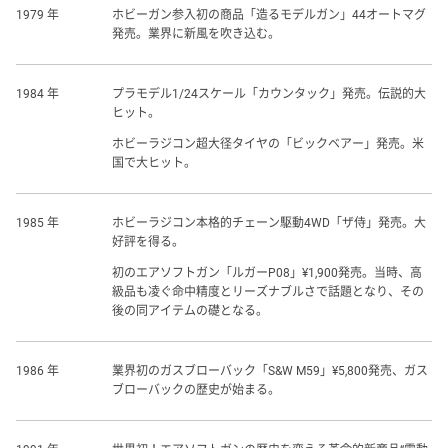
1979 年
ホビーガン参入初の商品「造るモデルガン」44オートマグ
発売。業界に新風を吹き込む。
1984 年
プラモデル1/24スケール「カウンタック」発売。伝説的大
ヒット。
ホビーラジコン超大径タイヤの「ビックベアー」発売。米
国で大ヒット。
1985 年
ホビーラジコン本格的チェーン駆動4WD「ザ侍」発売。大
好評を得る。
初のエアソフトガン「ルガーP08」¥1,900発売。当時、高
級品も凌ぐ命中精度とリーズナブルさで話題となり、その
後の同アイテムの礎となる。
1986 年
業界初のガスブローバック「S&W M59」¥5,800発売、ガス
ブローバックの歴史が始まる。