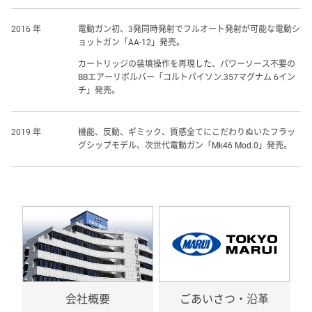
2016 年
電動ガン初、3発同時発射でフルオート発射が可能な電動シ
ョットガン「AA-12」発売。
カートリッジの装填操作を再現した、パワーソース不要の
BBエアーリボルバー「コルトパイソン.357マグナム 6イン
チ」発売。
2019 年
機能、反動、ギミック、質感全てにこだわりぬいたフラッ
グシップモデル、次世代電動ガン「Mk46 Mod.0」発売。
会社概要
ごあいさつ・沿革