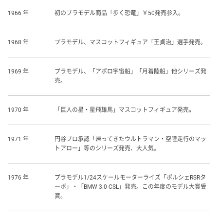
1966 年
初のプラモデル商品「歩く恐竜」￥50発売参入。
1968 年
プラモデル、マスコットフィギュア「王貞治」選手発売。
1969 年
プラモデル、「アポロ宇宙船」「月着陸船」他シリーズ発
売。
1970 年
「巨人の星・星飛雄馬」マスコットフィギュア発売。
1971 年
円谷プロ承認「帰ってきたウルトラマン・空陸走行のマッ
トアロー」等のシリーズ発売、大人気。
1976 年
プラモデル1/24スケールモーターライズ「ポルシェRSRタ
ーボ」・「BMW 3.0 CSL」発売。この年度のモデル大賞受
賞。