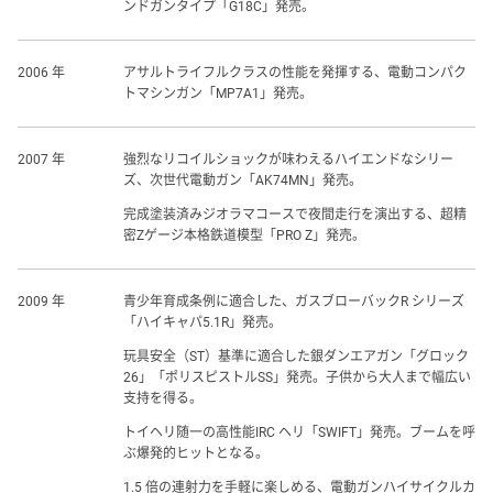
ンドガンタイプ「G18C」発売。
2006 年
アサルトライフルクラスの性能を発揮する、電動コンパク
トマシンガン「MP7A1」発売。
2007 年
強烈なリコイルショックが味わえるハイエンドなシリー
ズ、次世代電動ガン「AK74MN」発売。
完成塗装済みジオラマコースで夜間走行を演出する、超精
密Zゲージ本格鉄道模型「PRO Z」発売。
2009 年
青少年育成条例に適合した、ガスブローバックR シリーズ
「ハイキャパ5.1R」発売。
玩具安全（ST）基準に適合した銀ダンエアガン「グロック
26」「ポリスピストルSS」発売。子供から大人まで幅広い
支持を得る。
トイヘリ随一の高性能IRC ヘリ「SWIFT」発売。ブームを呼
ぶ爆発的ヒットとなる。
1.5 倍の連射力を手軽に楽しめる、電動ガンハイサイクルカ