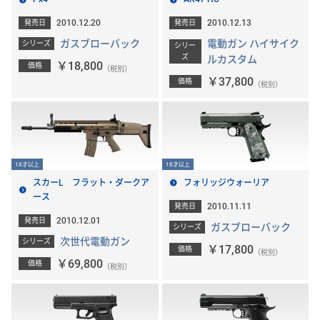
2010.12.20
2010.12.13
発売日
発売日
ガスブローバック
電動ガン ハイサイク
シリーズ
シリー
ズ
ルカスタム
￥18,800
価格
（税別）
￥37,800
価格
（税別）
18才以上
18才以上
スカーL フラット・ダークア
フォリッジウォーリア
ース
2010.11.11
発売日
2010.12.01
発売日
ガスブローバック
シリーズ
次世代電動ガン
シリーズ
￥17,800
価格
（税別）
￥69,800
価格
（税別）