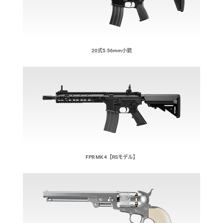
20式5.56mm小銃
FPR MK 4【RSモデル】