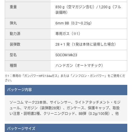
重量
850 g（空マガジン含む）/ 1,200 g（フル
装備時）
弾丸
6mm BB（0.2〜0.25g）
動力源
専用ガス（※1）
装弾数
28 + 1 発（1発は本体に装填した場合）
型名
SOCOM Mk23
種類
ハンドガン（オートマチック）
※1：専用の「ガンパワーHFC134aガス」または「ノンフロン・ガンパワー」をご使用くだ
さい。
パッケージ内容
ソーコム マーク23本体、サイレンサー、ライトアタッチメント・モジ
ュール、マガジン（装弾数28発）、ガンケース、保護キャップ、取扱
い注意・説明書2種、クリーニングロッド、BB弾（0.2g/100発）、他
パッケージサイズ