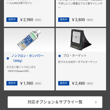
ーコムMk23用マガジン
干渉しにくい軽量なアルミ製サイレンサ
ー
￥2,980
￥3,800
発売中
発売中
（税別）
（税別）
プロ・ターゲット
ノンフロン・ガンパワー
（300g）
折りたたみ式ポータブルターゲット
ガスガン用ノンフロンガス
（HFO1234ze+LPG）
￥1,980
￥2,480
発売中
発売中
（税別）
（税別）
対応オプション＆サプライ一覧