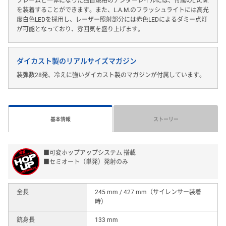
フレームと一体になった独自規格のアンダーレイルには、付属のL.A.M.
を装着することができます。また、L.A.M.のフラッシュライトには高光
度白色LEDを採用し、レーザー照射部分には赤色LEDによるダミー点灯
が可能となっており、雰囲気を盛り上げます。
ダイカスト製のリアルサイズマガジン
装弾数28発、冷えに強いダイカスト製のマガジンが付属しています。
基本情報
ストーリー
■可変ホップアップシステム 搭載
■セミオート（単発）発射のみ
全長
245 mm / 427 mm（サイレンサー装着
時）
銃身長
133 mm