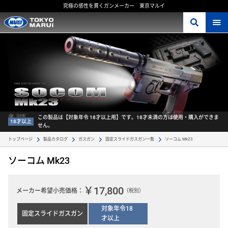
究極の感性を貫くガンメーカー 東京マルイ
この製品は【対象年令 18才以上用】です。18才未満の方は使用・購入ができま
18才以上
せん。
ソーコム Mk23 
トップページ
製品カタログ
ガスガン
固定スライドガスガン一覧
ソーコム Mk23
￥17,800
メーカー希望小売価格：
（税別）
対象年令18
固定スライドガスガン
才以上