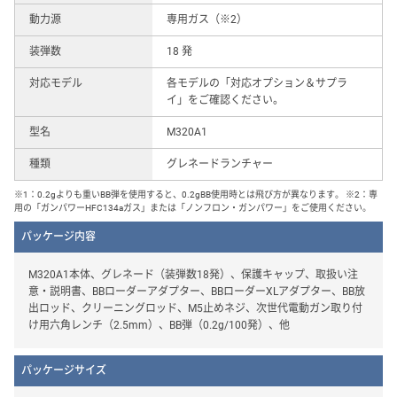
動力源
専用ガス（※2）
装弾数
18 発
対応モデル
各モデルの「対応オプション＆サプラ
イ」をご確認ください。
型名
M320A1
種類
グレネードランチャー
※1：0.2gよりも重いBB弾を使用すると、0.2gBB使用時とは飛び方が異なります。 ※2：専
用の「ガンパワーHFC134aガス」または「ノンフロン・ガンパワー」をご使用ください。
パッケージ内容
M320A1本体、グレネード（装弾数18発）、保護キャップ、取扱い注
意・説明書、BBローダーアダプター、BBローダーXLアダプター、BB放
出ロッド、クリーニングロッド、M5止めネジ、次世代電動ガン取り付
け用六角レンチ（2.5mm）、BB弾（0.2g/100発）、他
パッケージサイズ