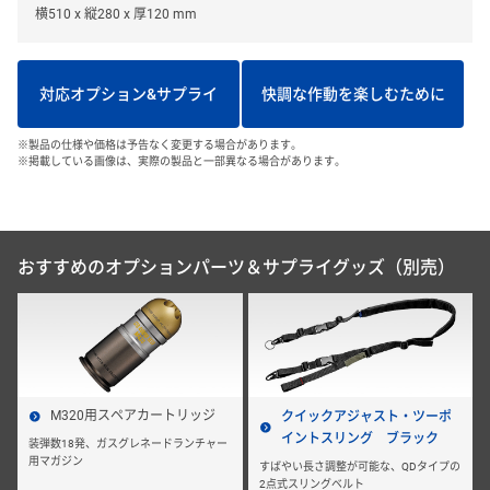
横510 x 縦280 x 厚120 mm
対応オプション&サプライ
快調な作動を楽しむために
※製品の仕様や価格は予告なく変更する場合があります。
※掲載している画像は、実際の製品と一部異なる場合があります。
おすすめのオプションパーツ＆サプライグッズ（別売）
M320用スペアカートリッジ
クイックアジャスト・ツーポ
イントスリング ブラック
装弾数18発、ガスグレネードランチャー
用マガジン
すばやい長さ調整が可能な、QDタイプの
2点式スリングベルト