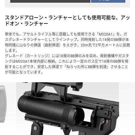
スタンドアローン・ランチャーとしても使用可能な、アッ
ドオン・ランチャー
単体でも、アサルトライフル等に搭載しても使用できる「M320A1」を、ガ
スグレネードランチャーとしてラインナップ。同時発射した18発のBB弾が本
物同様に山なりの弾道（曲射弾道）をえがき、20m先で2平方メートルに拡散
します。
グレネード（カートリッジ）には18発のBB弾のみを収め、発射機構やガスタ
ンクはM320A1本体内部に格納。これにより一定のガス圧で18発のBB弾を発
射することができ、安定した弾道で「ねらった所にBB弾を到達」させること
が可能となっています。