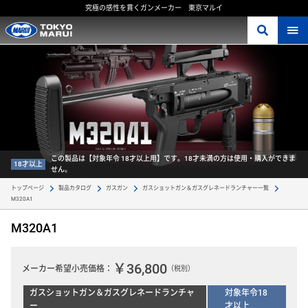
究極の感性を貫くガンメーカー 東京マルイ
この製品は【対象年令 18才以上用】です。18才未満の方は使用・購入ができま
18才以上
せん。
トップページ
製品カタログ
ガスガン
ガスショットガン＆ガスグレネードランチャー一覧
M320A1 
M320A1
￥36,800
メーカー希望小売価格：
（税別）
ガスショットガン＆ガスグレネードランチャ
対象年令18
ー
才以上