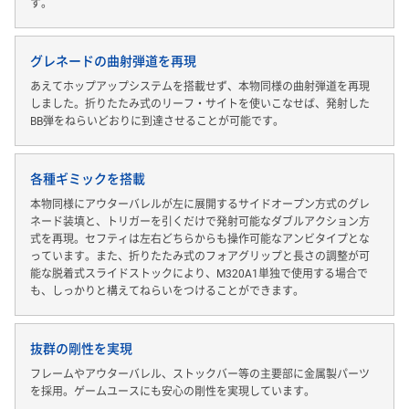
す。
グレネードの曲射弾道を再現
あえてホップアップシステムを搭載せず、本物同様の曲射弾道を再現
しました。折りたたみ式のリーフ・サイトを使いこなせば、発射した
BB弾をねらいどおりに到達させることが可能です。
各種ギミックを搭載
本物同様にアウターバレルが左に展開するサイドオープン方式のグレ
ネード装填と、トリガーを引くだけで発射可能なダブルアクション方
式を再現。セフティは左右どちらからも操作可能なアンビタイプとな
っています。また、折りたたみ式のフォアグリップと長さの調整が可
能な脱着式スライドストックにより、M320A1単独で使用する場合で
も、しっかりと構えてねらいをつけることができます。
抜群の剛性を実現
フレームやアウターバレル、ストックバー等の主要部に金属製パーツ
を採用。ゲームユースにも安心の剛性を実現しています。