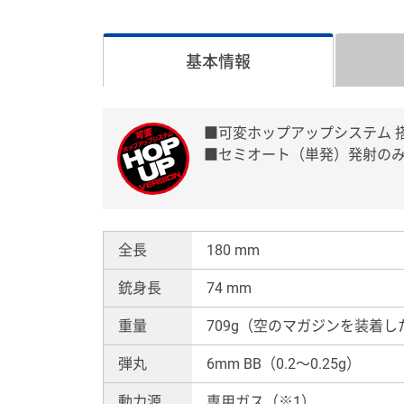
基本情報
■可変ホップアップシステム 
■セミオート（単発）発射の
全長
180 mm
銃身長
74 mm
重量
709g（空のマガジンを装着し
弾丸
6mm BB（0.2〜0.25g）
動力源
専用ガス（※1）