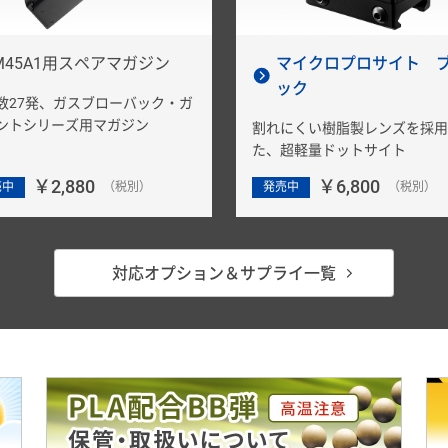
M45A1用スペアマガジン
マイクロプロサイト 
ック
数27発、ガスブローバック・ガ
ントシリーズ用マガジン
割れにくい樹脂製レンズを採用
た、超軽量ドットサイト
￥2,880
￥6,800
売中
（税別）
発売中
（税別）
対応オプション＆サプライ一覧