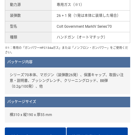
動力源
専用ガス（※1）
装弾数
26 + 1 発（1発は本体に装填した場合）
型名
Colt Government MarkIV Series'70
種類
ハンドガン（オートマチック）
※1：専用の「ガンパワーHFC134aガス」または「ノンフロン・ガンパワー」をご使用くだ
さい。
パッケージ内容
シリーズ'70本体、マガジン（装弾数26発）、保護キャップ、取扱い注
意・説明書、ブッシングレンチ、クリーニングロッド、BB弾
（0.2g/100発）、他
パッケージサイズ
横310 x 縦190 x 厚55 mm