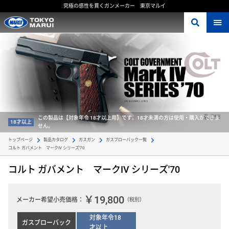
究極の感性を貫くガンメーカー 東京マルイ
この製品は【対象年令 18才以上用】です。18才未満の方は使用・購入ができま
18才以上
せん。
トップページ
製品カタログ
ガスガン
ガスブローバック一覧
コルト ガバメント　マークIV シリーズ'70 
コルト ガバメント マークIV シリーズ'70
￥19,800
メーカー希望小売価格：
（税別）
対象年令18
ガスブローバック
才以上