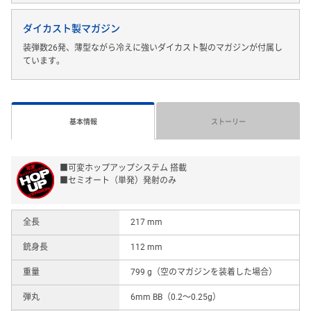
ダイカスト製マガジン
装弾数26発、薄型ながら冷えに強いダイカスト製のマガジンが付属し
ています。
基本情報
ストーリー
■可変ホップアップシステム 搭載
■セミオート（単発）発射のみ
全長
217 mm
銃身長
112 mm
重量
799 g（空のマガジンを装着した場合）
弾丸
6mm BB（0.2〜0.25g）