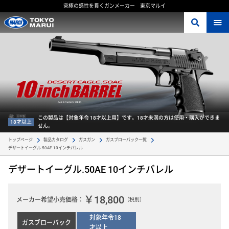
究極の感性を貫くガンメーカー 東京マルイ
この製品は【対象年令 18才以上用】です。18才未満の方は使用・購入ができま
18才以上
せん。
トップページ
製品カタログ
ガスガン
ガスブローバック一覧
デザートイーグル.50AE 10インチバレル 
デザートイーグル.50AE 10インチバレル
￥18,800
メーカー希望小売価格：
（税別）
対象年令18
ガスブローバック
才以上