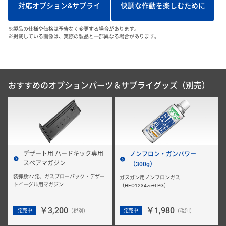
対応オプション&サプライ
快調な作動を楽しむために
※製品の仕様や価格は予告なく変更する場合があります。
※掲載している画像は、実際の製品と一部異なる場合があります。
おすすめのオプションパーツ＆サプライグッズ（別売）
デザート用 ハードキック専用
ノンフロン・ガンパワー
スペアマガジン
（300g）
装弾数27発、ガスブローバック・デザー
ガスガン用ノンフロンガス
トイーグル用マガジン
（HFO1234ze+LPG）
￥3,200
￥1,980
発売中
発売中
（税別）
（税別）