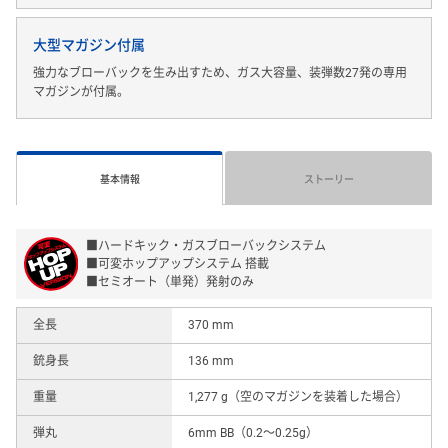
大型マガジン付属
強力なブローバックを生み出すため、ガス大容量、装弾数27発の専用
マガジンが付属。
基本情報
ストーリー
■ハードキック・ガスブローバックシステム
■可変ホップアップシステム 搭載
■セミオート（単発）発射のみ
全長
370 mm
銃身長
136 mm
重量
1,277 g（空のマガジンを装着した場合）
弾丸
6mm BB（0.2〜0.25g）