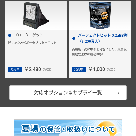
プロ・ターゲット
パーフェクトヒット 0.2gBB弾
（3,200発入）
折りたたみ式ポータブルターゲット
高精度・高命中率を可能にした、最高級
研磨仕上げの精密BB弾
￥2,480
￥1,000
発売中
発売中
（税別）
（税別）
対応オプション＆サプライ一覧