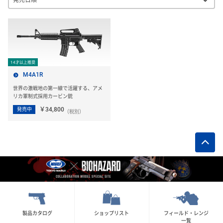
14才以上推奨
M4A1R
世界の激戦地の第一線で活躍する、アメ
リカ軍制式採用カービン銃
￥34,800
発売中
（税別）
製品カタログ
ショップリスト
フィールド・レンジ
一覧