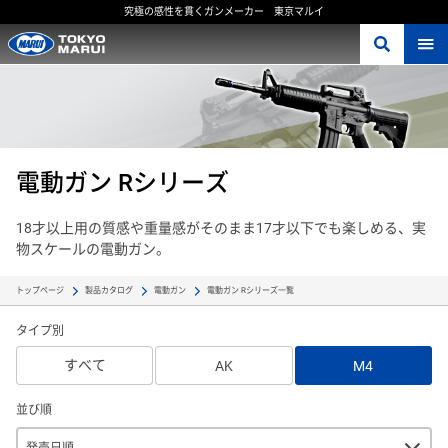
究極の感性を貫くガンメーカー 東京マルイ
電動ガン Rシリーズ
18才以上用の質感や重量感がそのまま17才以下でも楽しめる、実
物スケールの電動ガン。
電動ガン Rシリーズ一覧
トップページ
製品カタログ
電動ガン
タイプ別
すべて
AK
M4
並び順