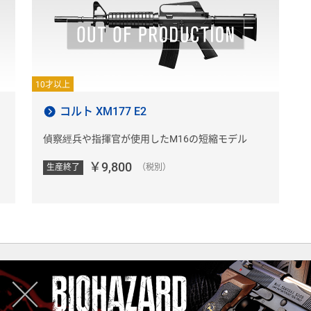
10才以上
コルト XM177 E2
偵察經兵や指揮官が使用したM16の短縮モデル
￥9,800
生産終了
（税別）