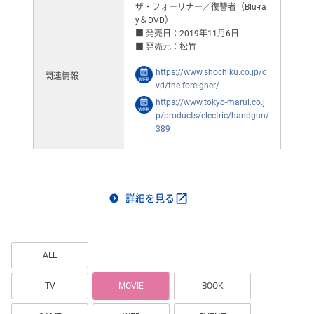
ザ・フォーリナー／復讐者（Blu-ra
y＆DVD）
■ 発売日：2019年11月6日
■ 発売元：松竹
https://www.shochiku.co.jp/d
関連情報
vd/the-foreigner/
https://www.tokyo-marui.co.j
p/products/electric/handgun/
389
詳細を見る
ALL
TV
MOVIE
BOOK