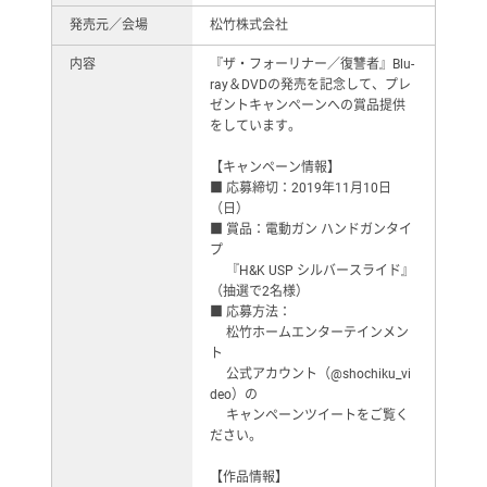
発売元／会場
松竹株式会社
内容
『ザ・フォーリナー／復讐者』Blu-
ray＆DVDの発売を記念して、プレ
ゼントキャンペーンへの賞品提供
をしています。
【キャンペーン情報】
■ 応募締切：2019年11月10日
（日）
■ 賞品：電動ガン ハンドガンタイ
プ
『H&K USP シルバースライド』
（抽選で2名様）
■ 応募方法：
松竹ホームエンターテインメン
ト
公式アカウント（@shochiku_vi
deo）の
キャンペーンツイートをご覧く
ださい。
【作品情報】