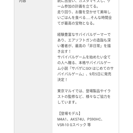
内容
銃に出会い、カスタマイズし、ゲ
ーム参加の計画を立てる。
走り回り、お腹を空かせて美味し
いごはんを食べる……そんな時間全
てが最高の宝物となる。
経験豊富なサバイバルゲーマーで
あり、エアソフトガンの造詣も深
い著者が、最高の「非日常」を描
き出す！
サバイバルゲームを始めたい全て
の人へ贈る、本格サバイバルゲー
ム小説『サバゲにGO! はじめてのサ
バイバルゲーム』、9月5日に発売
決定！
東京マルイでは、登場製品やイラ
ストの監修など、様々なご協力を
しています。
【登場モデル】
M4A1、AKS74U、PS90HC、
VSR-10 Gスペック 等