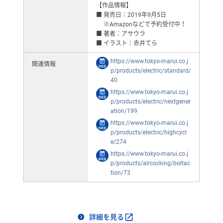
【作品情報】
■ 発売日：2019年9月5日
※Amazonなどで予約受付中！
■ 著者：アサウラ
■ イラスト：赤井てら
https://www.tokyo-marui.co.j
関連情報
p/products/electric/standard/
40
https://www.tokyo-marui.co.j
p/products/electric/nextgener
ation/199
https://www.tokyo-marui.co.j
p/products/electric/highcycl
e/274
https://www.tokyo-marui.co.j
p/products/aircocking/boltac
tion/73
詳細を見る