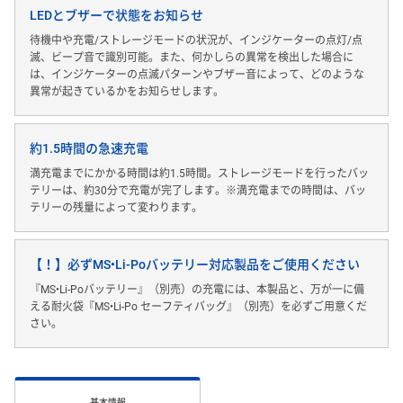
LEDとブザーで状態をお知らせ
待機中や充電/ストレージモードの状況が、インジケーターの点灯/点
滅、ビープ音で識別可能。また、何かしらの異常を検出した場合に
は、インジケーターの点滅パターンやブザー音によって、どのような
異常が起きているかをお知らせします。
約1.5時間の急速充電
満充電までにかかる時間は約1.5時間。ストレージモードを行ったバッ
テリーは、約30分で充電が完了します。※満充電までの時間は、バッ
テリーの残量によって変わります。
【！】必ずMS•Li-Poバッテリー対応製品をご使用ください
『MS•Li-Poバッテリー』（別売）の充電には、本製品と、万が一に備
える耐火袋『MS•Li-Po セーフティバッグ』（別売）を必ずご用意くだ
さい。
基本情報