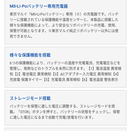
MS•Li-Poバッテリー専用充電器
東京マルイ『MS•Li-Poバッテリー』専用（※）の充電器です。バッテ
リーに搭載されている保護機能や温度センサーと、本製品に搭載した
様々な保護機能によって、より安全なリポバッテリーの充電、使用、
保管が可能となります。※東京マルイ純正リポバッテリー以外には使
用できません。
様々な保護機能を搭載
6つの保護機能により、バッテリーの温度や充電電流、充電電圧などを
管理し、発熱などのトラブルを未然に防ぎます。【1】電池温度 異常検
知【2】電池電圧 異常検知【3】ACアダプター入力電圧 異常検知【4】
充放電 保護タイマー【5】充電電流 異常検知【6】電池温度 警告表示
ストレージモード搭載
バッテリーを保管に適した電圧に調整する、ストレージモードを搭
載。「STOR」ボタンを押すと、バッテリーの状態をチェックし、保管
に適した電圧になるまで自動で充電/放電を行います。