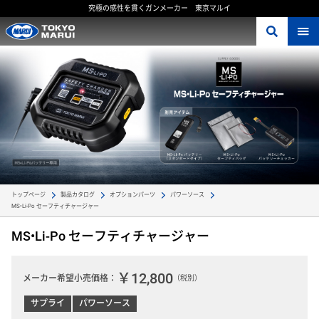
究極の感性を貫くガンメーカー 東京マルイ
トップページ
製品カタログ
オプションパーツ
パワーソース
MS•Li-Po セーフティチャージャー 
MS•Li-Po セーフティチャージャー
￥12,800
メーカー希望小売価格：
（税別）
サプライ
パワーソース