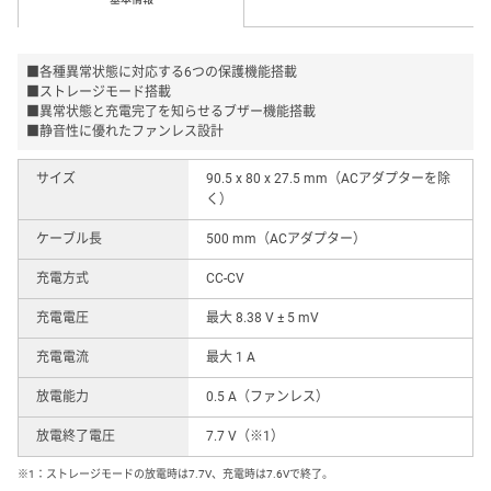
■各種異常状態に対応する6つの保護機能搭載
■ストレージモード搭載
■異常状態と充電完了を知らせるブザー機能搭載
■静音性に優れたファンレス設計
サイズ
90.5 x 80 x 27.5 mm（ACアダプターを除
く）
ケーブル長
500 mm（ACアダプター）
充電方式
CC-CV
充電電圧
最大 8.38 V ± 5 mV
充電電流
最大 1 A
放電能力
0.5 A（ファンレス）
放電終了電圧
7.7 V（※1）
※1：ストレージモードの放電時は7.7V、充電時は7.6Vで終了。