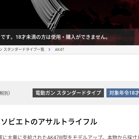
】です。18才未満の方は使用・購入ができません。
AK47 
ン スタンダードタイプ一覧
電動ガン スタンダードタイプ
対象年令18
税別）
旧ソビエトのアサルトライフル
軍に大量に支給されたAK47III型をモデルアップ。本物から