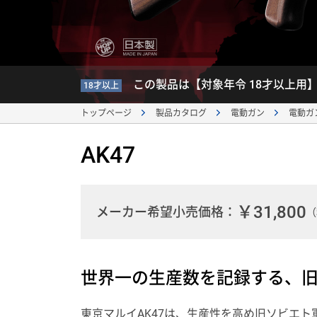
この製品は【対象年令 18才以上用
18才以上
トップページ
製品カタログ
電動ガン
電動ガ
AK47
￥31,800
メーカー希望小売価格：
（
世界一の生産数を記録する、
東京マルイAK47は、生産性を高め旧ソビエト