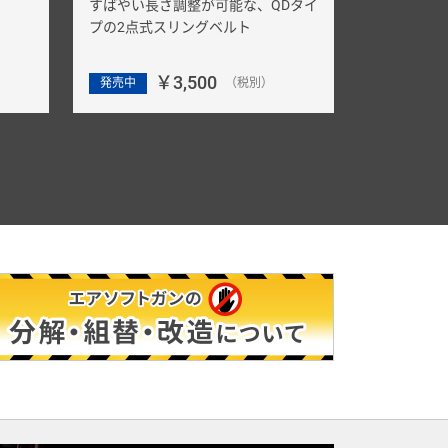
すばやい長さ調整が可能な、QDタイ
プの2点式スリングベルト
￥3,500
発売中
（税別）