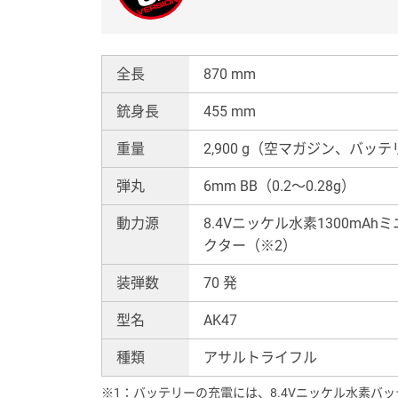
全長
870 mm
銃身長
455 mm
重量
2,900 g（空マガジン、バッ
弾丸
6mm BB（0.2〜0.28g）
動力源
8.4Vニッケル水素1300mA
クター（※2）
装弾数
70 発
型名
AK47
種類
アサルトライフル
※1：バッテリーの充電には、8.4Vニッケル水素バ