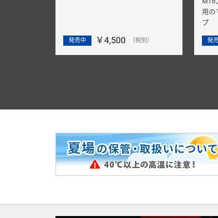
M1
用の
プ
￥4,500
発売中
（税別）
発