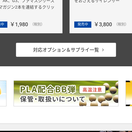
6、AK、G3、ファマスシリーズ
をおさえるサイレンサー
マガジン2本を連結するクリッ
￥1,980
￥3,800
売中
（税別）
発売中
（税別）
対応オプション＆サプライ一覧