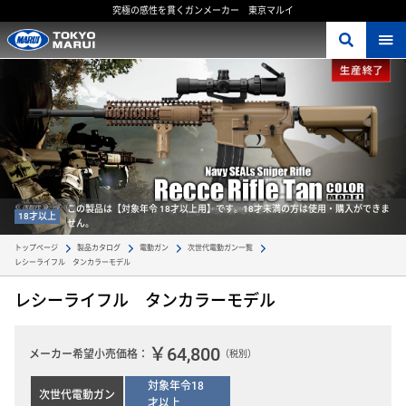
究極の感性を貫くガンメーカー 東京マルイ
この製品は【対象年令 18才以上用】です。18才未満の方は使用・購入ができま
18才以上
せん。
トップページ
製品カタログ
電動ガン
次世代電動ガン一覧
レシーライフル　タンカラーモデル 
レシーライフル タンカラーモデル
￥64,800
メーカー希望小売価格：
（税別）
対象年令18
次世代電動ガン
才以上