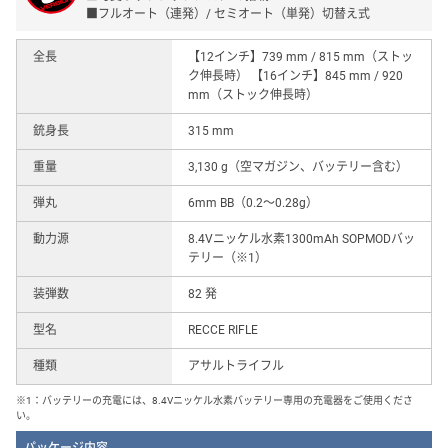
■フルオート（連発）/ セミオート（単発）切替え式
全長
【12インチ】739 mm / 815 mm（ストッ
ク伸長時） 【16インチ】845 mm / 920
mm（ストック伸長時）
銃身長
315 mm
重量
3,130 g（空マガジン、バッテリー含む）
弾丸
6mm BB（0.2〜0.28g）
動力源
8.4Vニッケル水素1300mAh SOPMODバッ
テリー（※1）
装弾数
82 発
型名
RECCE RIFLE
種類
アサルトライフル
※1：バッテリーの充電には、8.4Vニッケル水素バッテリー専用の充電器をご使用くださ
い。
パッケージ内容