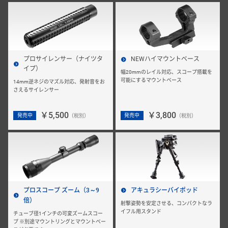
プロサイレンサー（ナイツタ
NEWハイマウントベース
イプ）
幅20mmのレイル対応、スコープ搭載を
可能にするマウントベース
14mm逆ネジのマズル対応、発射音をお
さえるサイレンサー
￥5,500
￥3,800
発売中
発売中
（税別）
（税別）
プロスコープ ズーム（3～9
アキュラシーバイポッド
倍）
射撃姿勢を安定させる、コンパクトなラ
イフル用スタンド
チューブ径1インチの可変ズームスコー
プ ※別途マウントリングとマウントベー