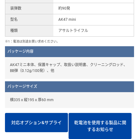
装弾数
約90発
型名
AK47 mini
種類
アサルトライフル
※1：電池は別途お買い求めください。
パッケージ内容
AK47ミニ本体、保護キャップ、取扱い説明書、クリーニングロッド、
BB弾（0.12g/100発）、他
パッケージサイズ
横335 x 縦195 x 厚60 mm
対応オプション&サプライ
乾電池を使用する製品に関
するお知らせ