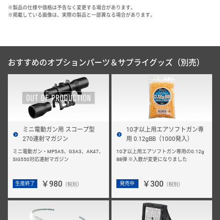
※製品の仕様や価格は予告なく変更する場合があります。
※掲載している画像は、実際の製品と一部異なる場合があります。
おすすめのオプションパーツ＆サプライグッズ（別売）
ミニ電動ガン用 スコープ型
10才以上用エアソフトガン専
270連射マガジン
用 0.12gBB（1000発入）
ミニ電動ガン・MP5A5、G3A3、AK47、
10才以上用エアソフトガン専用の0.12g
SIG550対応連射マガジン
BB弾 ※入数が変更になりました
￥980
￥300
生産終了
発売中
（税別）
（税別）