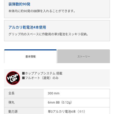
装弾数約90発
本体内に約90発のBB弾を入れることができます。
アルカリ乾電池4本使用
グリップ内のスペースに作動用の単3電池をスッキリ収納。
基本情報
ストーリー
■ホップアップシステム 搭載
■フルオート（連発）のみ
全長
300 mm
弾丸
6mm BB（0.12g）
動力源
単3アルカリ電池4本（※1）