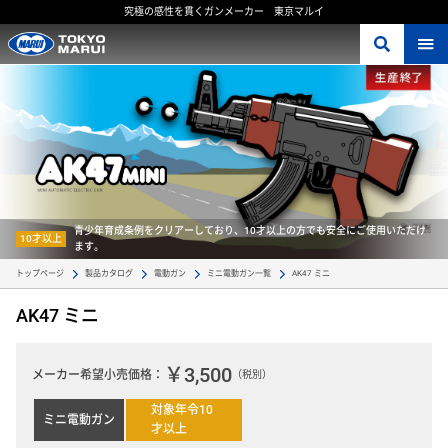
究極の感性を貫くガンメーカー 東京マルイ
青少年育成条例をクリアーしており、10才以上の方でも安全にご使用いただけ
10才以上
ます。
AK47 ミニ 
トップページ
製品カタログ
電動ガン
ミニ電動ガン一覧
AK47 ミニ
￥3,500
メーカー希望小売価格：
（税別）
対象年令10
ミニ電動ガン
才以上