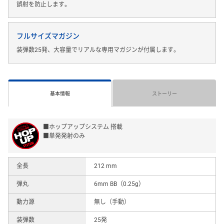
誤射を防止します。
フルサイズマガジン
装弾数25発、大容量でリアルな専用マガジンが付属します。
基本情報
ストーリー
■ホップアップシステム 搭載
■単発発射のみ
全長
212 mm
弾丸
6mm BB（0.25g）
動力源
無し（手動）
装弾数
25発