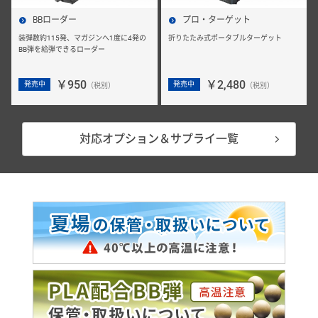
BBローダー
プロ・ターゲット
装弾数約115発、マガジンへ1度に4発の
折りたたみ式ポータブルターゲット
BB弾を給弾できるローダー
￥950
￥2,480
発売中
発売中
（税別）
（税別）
対応オプション＆サプライ一覧