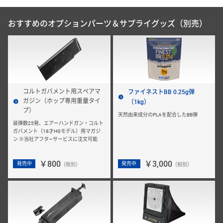
おすすめのオプションパーツ＆サプライグッズ（別売）
コルトガバメント用スペアマ
ファイネストBB 0.25g弾
ガジン（ホップ専用重量タイ
（1kg）
プ）
天然由来成分のPLAを配合したBB弾
装弾数25発、エアーハンドガン・コルト
ガバメント（18才HGモデル）用マガジ
ン ※当社アフタ―サービスに注文可能
￥800
￥3,000
発売中
発売中
（税別）
（税別）