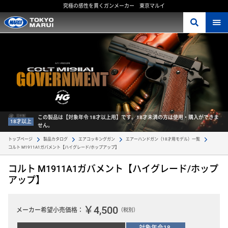
究極の感性を貫くガンメーカー 東京マルイ
この製品は【対象年令 18才以上用】です。18才未満の方は使用・購入ができま
18才以上
せん。
トップページ
製品カタログ
エアコッキングガン
エアーハンドガン（18才用モデル）一覧
コルト M1911A1ガバメント【ハイグレード/ホップアップ】 
コルト M1911A1ガバメント【ハイグレード/ホップ
アップ】
￥4,500
メーカー希望小売価格：
（税別）